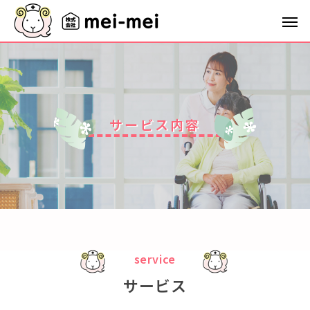
サ
ー
ビ
ス
内
容
service
サービス